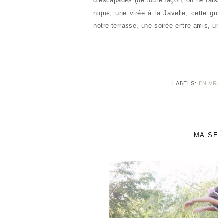
d’escapades (de toute façon, on ne fais
nique, une virée à la Javelle, cette g
notre terrasse, une soirée entre amis, 
LABELS:
EN VR
MA SE