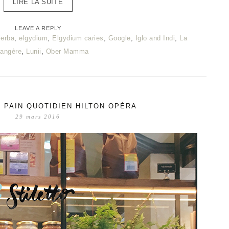
LIRE LA SUITE
LEAVE A REPLY
jerba
,
elgydium
,
Elgydium caries
,
Google
,
Iglo and Indi
,
La
langère
,
Lunii
,
Ober Mamma
 PAIN QUOTIDIEN HILTON OPÉRA
29 mars 2016