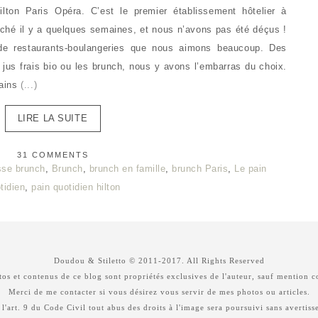
ilton Paris Opéra. C’est le premier établissement hôtelier à
nché il y a quelques semaines, et nous n’avons pas été déçus !
de restaurants-boulangeries que nous aimons beaucoup. Des
 jus frais bio ou les brunch, nous y avons l’embarras du choix.
pains
(...)
LIRE LA SUITE
31 COMMENTS
sse brunch
,
Brunch
,
brunch en famille
,
brunch Paris
,
Le pain
tidien
,
pain quotidien hilton
Doudou & Stiletto © 2011-2017. All Rights Reserved
os et contenus de ce blog sont propriétés exclusives de l'auteur, sauf mention c
Merci de me contacter si vous désirez vous servir de mes photos ou articles.
 l'art. 9 du Code Civil tout abus des droits à l'image sera poursuivi sans avertiss