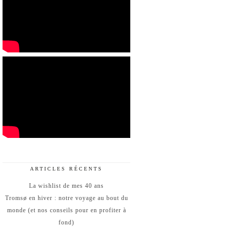
ARTICLES RÉCENTS
La wishlist de mes 40 ans
Tromsø en hiver : notre voyage au bout du
monde (et nos conseils pour en profiter à
fond)