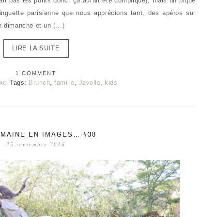
ait pas les ponts donc ça aurait été compliqué), mais un pique
uinguette parisienne que nous apprécions tant, des apéros sur
un dimanche et un
(...)
LIRE LA SUITE
1 COMMENT
Tags:
Brunch
,
famille
,
Javelle
,
kids
AC
MAINE EN IMAGES… #38
25 septembre 2016