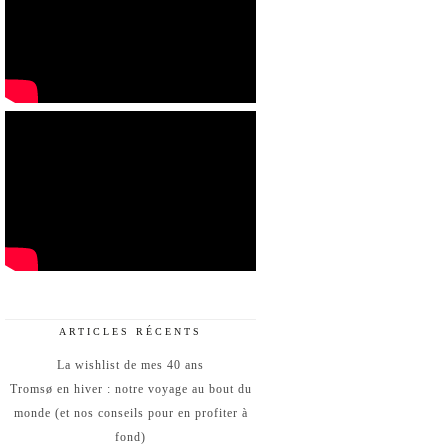
ARTICLES RÉCENTS
La wishlist de mes 40 ans
Tromsø en hiver : notre voyage au bout du
monde (et nos conseils pour en profiter à
fond)