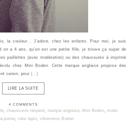
, la couleur… J’adore, chez les enfants. Pour moi, je suis
on a 4 ans, qu’on est une petite fille, je trouve ça super de
des paillettes (avec modération) ou des chaussures à imprimé
 dévolu chez Mini Boden. Cette marque anglaise propose des
ent canon, pour
(...)
LIRE LA SUITE
4 COMMENTS
lle
,
chaussures léopard
,
marque anglaise
,
Mini Boden
,
mode
-à-porter
,
robe lapin
,
vêtements Boden