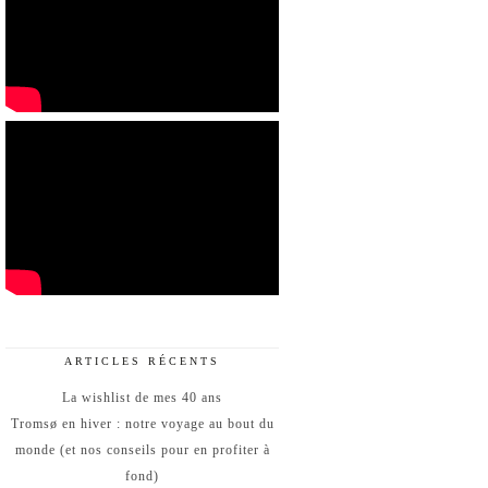
ARTICLES RÉCENTS
La wishlist de mes 40 ans
Tromsø en hiver : notre voyage au bout du
monde (et nos conseils pour en profiter à
fond)