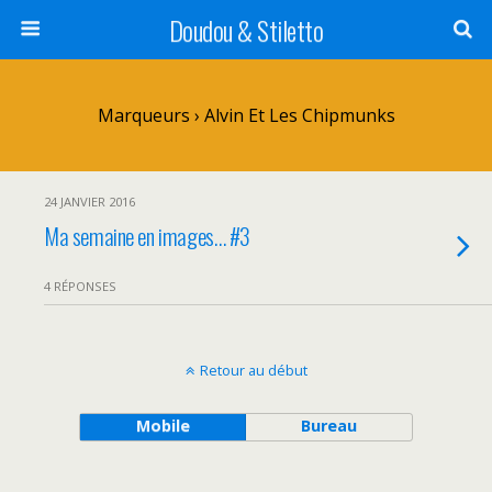
Doudou & Stiletto
Marqueurs › Alvin Et Les Chipmunks
24 JANVIER 2016
Ma semaine en images… #3
4 RÉPONSES
Retour au début
Mobile
Bureau