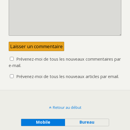
t
n
r
ê
e
t
)
r
e
)
Prévenez-moi de tous les nouveaux commentaires par
e-mail.
Prévenez-moi de tous les nouveaux articles par email.
Retour au début
Mobile
Bureau