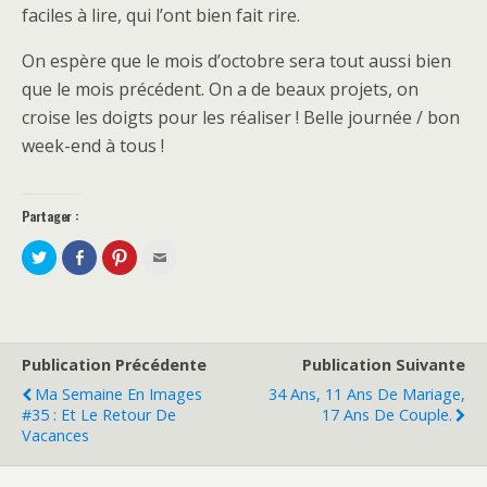
faciles à lire, qui l’ont bien fait rire.
On espère que le mois d’octobre sera tout aussi bien
que le mois précédent. On a de beaux projets, on
croise les doigts pour les réaliser ! Belle journée / bon
week-end à tous !
Partager :
P
P
C
C
a
a
l
l
r
r
i
i
t
t
q
q
a
a
u
u
g
g
e
e
e
e
z
z
r
r
p
p
s
s
o
o
Publication Précédente
Publication Suivante
u
u
u
u
r
r
r
r
Ma Semaine En Images
34 Ans, 11 Ans De Mariage,
T
F
p
e
w
a
a
n
#35 : Et Le Retour De
17 Ans De Couple.
i
c
r
v
Vacances
t
e
t
o
t
b
a
y
e
o
g
e
r
o
e
r