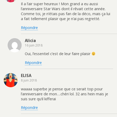
l
e
e
v
Il a l’air super heureux ! Mon grand a eu aussi
l
l
d
r
l’anniversaire Star Wars dont il rêvait cette année.
e
l
a
e
f
e
n
d
Comme toi, je n’étais pas fan de la déco, mais ça lui
e
f
s
a
a fait tellement plaisir que je n’ai pas regretté.
n
e
u
n
ê
n
n
s
t
ê
e
u
Répondre
r
t
n
n
e
r
o
e
)
e
u
n
)
v
o
Alicia
e
u
l
v
16 juin 2018
l
e
e
l
f
l
Oui, l’essentiel c’est de leur faire plaisir
e
e
n
f
Répondre
ê
e
t
n
r
ê
e
t
)
r
ELISA
e
8 juin 2018
)
waaaa superbe je pense que ce serait top pour
l’anniversaire de mon….chéri lol. 32 ans hein mais je
suis sure qu’il kifferai
Répondre