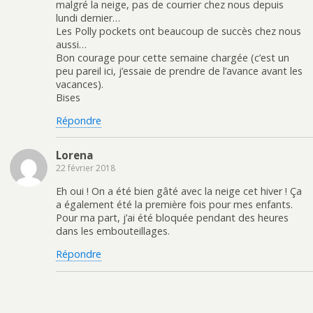
malgré la neige, pas de courrier chez nous depuis
e
n
t
a
n
e
(
m
lundi dernier…
o
n
o
i
Les Polly pockets ont beaucoup de succès chez nous
u
o
u
(
v
u
v
o
aussi…
e
v
r
u
l
e
e
v
Bon courage pour cette semaine chargée (c’est un
l
l
d
r
peu pareil ici, j’essaie de prendre de l’avance avant les
e
l
a
e
f
e
n
d
vacances).
e
f
s
a
Bises
n
e
u
n
ê
n
n
s
t
ê
e
u
Répondre
r
t
n
n
e
r
o
e
)
e
u
n
)
v
o
Lorena
e
u
l
v
22 février 2018
l
e
e
l
f
l
Eh oui ! On a été bien gâté avec la neige cet hiver ! Ça
e
e
a également été la première fois pour mes enfants.
n
f
ê
e
Pour ma part, j’ai été bloquée pendant des heures
t
n
dans les embouteillages.
r
ê
e
t
)
r
Répondre
e
)