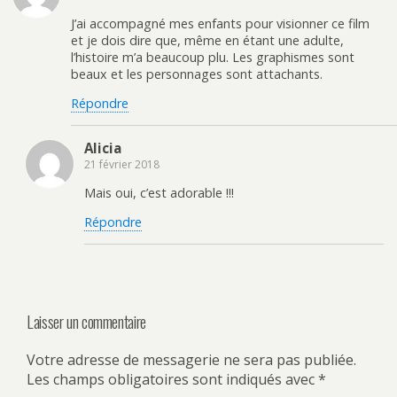
a
d
t
i
n
a
e
l
J’ai accompagné mes enfants pour visionner ce film
s
n
r
à
u
s
e
u
et je dois dire que, même en étant une adulte,
n
u
s
n
l’histoire m’a beaucoup plu. Les graphismes sont
e
n
t
a
n
e
(
m
beaux et les personnages sont attachants.
o
n
o
i
u
o
u
(
v
u
v
o
Répondre
e
v
r
u
l
e
e
v
l
l
d
r
e
l
a
e
Alicia
f
e
n
d
21 février 2018
e
f
s
a
n
e
u
n
ê
n
n
s
Mais oui, c’est adorable !!!
t
ê
e
u
r
t
n
n
e
r
o
e
Répondre
)
e
u
n
)
v
o
e
u
l
v
l
e
e
l
f
l
e
e
n
f
Laisser un commentaire
ê
e
t
n
r
ê
e
t
Votre adresse de messagerie ne sera pas publiée.
)
r
Les champs obligatoires sont indiqués avec
*
e
)