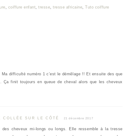
ure
,
coiffure enfant
,
tresse
,
tresse africaine
,
Tuto coiffure
!! Ma difficulté numéro 1 c’est le démêlage !! Et ensuite des que
t. Ça finit toujours en queue de cheval alors que les cheveux
E COLLÉE SUR LE CÔTÉ
21 décembre 2017
ur des cheveux mi-longs ou longs. Elle ressemble à la tresse