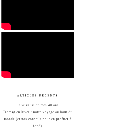
ARTICLES RÉCENTS
La wishlist de mes 40 ans
Tromsø en hiver : notre voyage au bout du
monde (et nos conseils pour en profiter à
fond)