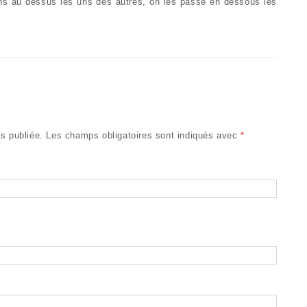
rins au dessus les uns des autres, on les passe en dessous les
s publiée.
Les champs obligatoires sont indiqués avec
*