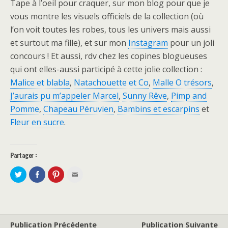
Tape à l’oeil pour craquer, sur mon blog pour que je
vous montre les visuels officiels de la collection (où
l’on voit toutes les robes, tous les univers mais aussi
et surtout ma fille), et sur mon
Instagram
pour un joli
concours ! Et aussi, rdv chez les copines blogueuses
qui ont elles-aussi participé à cette jolie collection :
Malice et blabla
,
Natachouette et Co
,
Malle O trésors
,
J’aurais pu m’appeler Marcel
,
Sunny Rêve
,
Pimp and
Pomme
,
Chapeau Péruvien
,
Bambins et escarpins
et
Fleur en sucre
.
Partager :
P
P
C
C
a
a
l
l
r
r
i
i
t
t
q
q
a
a
u
u
g
g
e
e
e
e
z
z
r
r
p
p
s
s
o
o
Publication Précédente
Publication Suivante