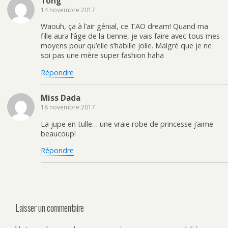
Tong
)
v
o
14 novembre 2017
e
u
l
v
l
e
Waouh, ça à l’air génial, ce TAO dream! Quand ma
e
l
f
l
fille aura l’âge de la tienne, je vais faire avec tous mes
e
e
moyens pour qu’elle s’habille jolie. Malgré que je ne
n
f
ê
e
soi pas une mère super fashion haha
t
n
r
ê
e
t
Répondre
)
r
e
)
Miss Dada
18 novembre 2017
La jupe en tulle… une vraie robe de princesse j’aime
beaucoup!
Répondre
Laisser un commentaire