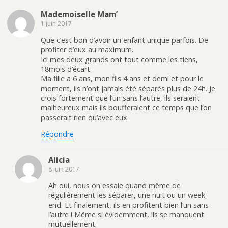
r
v
P
-
e
r
i
m
Mademoiselle Mam’
d
e
n
a
a
d
t
i
1 juin 2017
n
a
e
l
s
n
r
à
u
s
e
u
Que c’est bon d’avoir un enfant unique parfois. De
n
u
s
n
profiter d’eux au maximum.
e
n
t
a
n
e
(
m
Ici mes deux grands ont tout comme les tiens,
o
n
o
i
18mois d’écart.
u
o
u
(
v
u
v
o
Ma fille a 6 ans, mon fils 4 ans et demi et pour le
e
v
r
u
l
e
e
v
moment, ils n’ont jamais été séparés plus de 24h. Je
l
l
d
r
crois fortement que l’un sans l’autre, ils seraient
e
l
a
e
f
e
n
d
malheureux mais ils boufferaient ce temps que l’on
e
f
s
a
passerait rien qu’avec eux.
n
e
u
n
ê
n
n
s
t
ê
e
u
Répondre
r
t
n
n
e
r
o
e
)
e
u
n
)
v
o
Alicia
e
u
l
v
8 juin 2017
l
e
e
l
f
l
Ah oui, nous on essaie quand même de
e
e
régulièrement les séparer, une nuit ou un week-
n
f
ê
e
end. Et finalement, ils en profitent bien l’un sans
t
n
l’autre ! Même si évidemment, ils se manquent
r
ê
e
t
mutuellement.
)
r