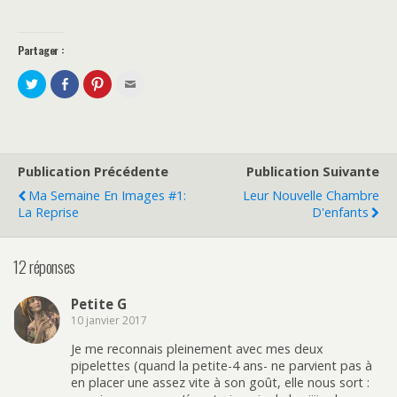
Partager :
P
P
C
C
a
a
l
l
r
r
i
i
t
t
q
q
a
a
u
u
g
g
e
e
e
e
z
z
r
r
p
p
s
s
o
o
Publication Précédente
Publication Suivante
u
u
u
u
r
r
r
r
Ma Semaine En Images #1:
Leur Nouvelle Chambre
T
F
p
e
w
a
a
n
La Reprise
D'enfants
i
c
r
v
t
e
t
o
t
b
a
y
e
o
g
e
12 réponses
r
o
e
r
(
k
r
p
o
(
s
a
u
o
u
r
Petite G
v
u
r
e
r
v
P
-
10 janvier 2017
e
r
i
m
d
e
n
a
a
d
t
i
Je me reconnais pleinement avec mes deux
n
a
e
l
pipelettes (quand la petite-4 ans- ne parvient pas à
s
n
r
à
u
s
e
u
en placer une assez vite à son goût, elle nous sort :
n
u
s
n