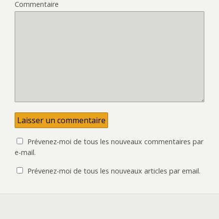
)
v
o
Commentaire
e
u
l
v
l
e
e
l
f
l
e
e
n
f
ê
e
t
n
r
ê
e
t
)
r
e
)
Prévenez-moi de tous les nouveaux commentaires par
e-mail.
Prévenez-moi de tous les nouveaux articles par email.