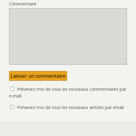
e
u
Commentaire
l
v
l
e
e
l
f
l
e
e
n
f
ê
e
t
n
r
ê
e
t
)
r
e
)
Prévenez-moi de tous les nouveaux commentaires par
e-mail.
Prévenez-moi de tous les nouveaux articles par email.