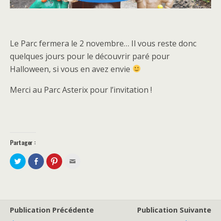
Le Parc fermera le 2 novembre… Il vous reste donc
quelques jours pour le découvrir paré pour
Halloween, si vous en avez envie
Merci au Parc Asterix pour l’invitation !
Partager :
P
P
C
C
a
a
l
l
r
r
i
i
t
t
q
q
a
a
u
u
g
g
e
e
e
e
z
z
r
r
p
p
s
s
o
o
Publication Précédente
Publication Suivante
u
u
u
u
r
r
r
r