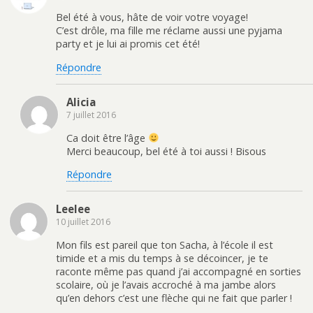
)
e
u
n
)
v
o
Bel été à vous, hâte de voir votre voyage!
e
u
C’est drôle, ma fille me réclame aussi une pyjama
l
v
l
e
party et je lui ai promis cet été!
e
l
f
l
e
e
Répondre
n
f
ê
e
t
n
r
ê
Alicia
e
t
)
r
7 juillet 2016
e
)
Ca doit être l’âge
Merci beaucoup, bel été à toi aussi ! Bisous
Répondre
Leelee
10 juillet 2016
Mon fils est pareil que ton Sacha, à l’école il est
timide et a mis du temps à se décoincer, je te
raconte même pas quand j’ai accompagné en sorties
scolaire, où je l’avais accroché à ma jambe alors
qu’en dehors c’est une flèche qui ne fait que parler !