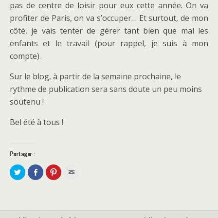
pas de centre de loisir pour eux cette année. On va
profiter de Paris, on va s’occuper… Et surtout, de mon
côté, je vais tenter de gérer tant bien que mal les
enfants et le travail (pour rappel, je suis à mon
compte).
Sur le blog, à partir de la semaine prochaine, le
rythme de publication sera sans doute un peu moins
soutenu !
Bel été à tous !
Partager :
P
P
C
C
a
a
l
l
r
r
i
i
t
t
q
q
a
a
u
u
g
g
e
e
e
e
z
z
r
r
p
p
s
s
o
o