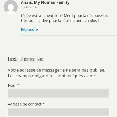
)
e
u
n
Anaïs, My Nomad Family
)
v
o
1 juin 2016
e
u
l
v
l
e
L’idée est vraiment top ! Merci pour la découverte,
e
l
f
l
très bonne idée pour la fête de père en plus !
e
e
n
f
Répondre
ê
e
t
n
r
ê
e
t
)
r
e
)
Laisser un commentaire
Votre adresse de messagerie ne sera pas publiée.
Les champs obligatoires sont indiqués avec
*
Nom
*
Adresse de contact
*