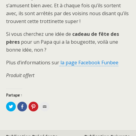
s’amusent bien avec. Et à chaque fois qu’ils sortent
avec, ils sont arrêtés par des voisins nous disant qu’ils
trouvent cette trottinette super !
Si vous cherchez une idée de
cadeau de fête des
pères
pour un Papa qui a la bougeotte, voilà une
bonne idée, non ?
Plus d’informations sur
la page Facebook Funbee
Produit offert
Partager :
P
P
C
C
a
a
l
l
r
r
i
i
t
t
q
q
a
a
u
u
g
g
e
e
e
e
z
z
r
r
p
p
s
s
o
o