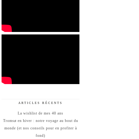
ARTICLES RÉCENTS
La wishlist de mes 40 ans
Tromsø en hiver : notre voyage au bout du
monde (et nos conseils pour en profiter à
fond)