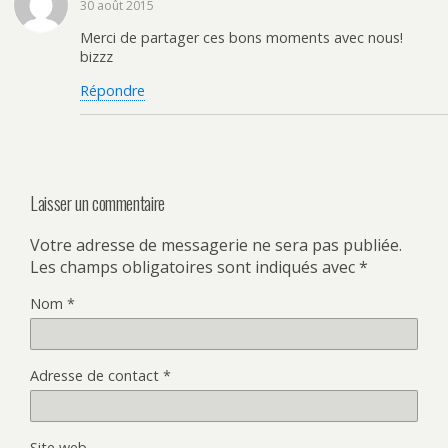
e
l
a
e
30 août 2015
f
e
n
d
e
f
s
a
Merci de partager ces bons moments avec nous!
n
e
u
n
ê
n
n
s
bizzz
t
ê
e
u
r
t
n
n
e
r
o
e
Répondre
)
e
u
n
)
v
o
e
u
l
v
l
e
e
l
f
l
e
e
n
f
Laisser un commentaire
ê
e
t
n
r
ê
e
t
Votre adresse de messagerie ne sera pas publiée.
)
r
Les champs obligatoires sont indiqués avec
*
e
)
Nom
*
Adresse de contact
*
Site web