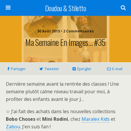
Doudou & Stiletto
30 Août 2015 • 2 Commentaires
Ma Semaine En Images… #35
Partager
Tweeter
Épingler
E-mail
Dernière semaine avant la rentrée des classes ! Une
semaine plutôt calme niveau travail pour moi, à
profiter des enfants avant le jour J…
☆ J’ai fait des achats dans les nouvelles collections
Bobo Choses
et
Mini Rodini
, chez
Maralex Kids
et
Zabou
. J’en suis fan !