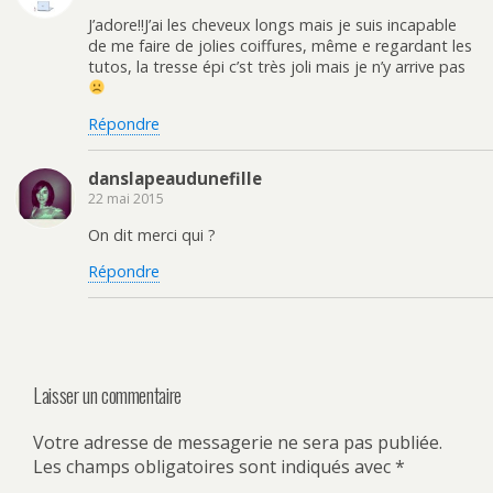
d
e
n
a
a
d
t
i
J’adore!!J’ai les cheveux longs mais je suis incapable
n
a
e
l
de me faire de jolies coiffures, même e regardant les
s
n
r
à
u
s
e
u
tutos, la tresse épi c’st très joli mais je n’y arrive pas
n
u
s
n
e
n
t
a
n
e
(
m
o
n
o
i
Répondre
u
o
u
(
v
u
v
o
e
v
r
u
l
e
e
v
danslapeaudunefille
l
l
d
r
e
l
a
e
22 mai 2015
f
e
n
d
e
f
s
a
On dit merci qui ?
n
e
u
n
ê
n
n
s
t
ê
e
u
Répondre
r
t
n
n
e
r
o
e
)
e
u
n
)
v
o
e
u
l
v
l
e
e
l
f
l
Laisser un commentaire
e
e
n
f
ê
e
t
n
Votre adresse de messagerie ne sera pas publiée.
r
ê
e
t
Les champs obligatoires sont indiqués avec
*
)
r
e