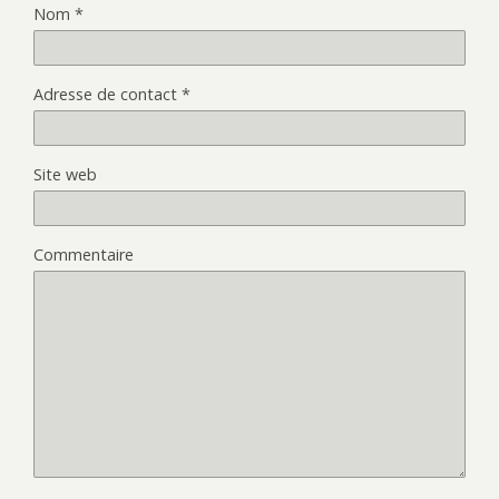
)
Nom
*
Adresse de contact
*
Site web
Commentaire