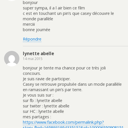
bonjour
super sympa, il a l air bien ce film
c est en touchant un pin’s que casey découvre le
monde parallèle
merciii
bonne journée
Répondre
lynette abelle
14 mai 2015
bonjour je tente ma chance pour ce très joli
concours.
Je suis ravie de participer.
Casey se retrouve propulsée dans un mode parallèle
en ramassant un pin’s par terre.
Je vous suis sur :
sur fb : lynette abelle
sur twiter : lynette abelle
sur HC : lynette abelle
mes partages :
https://www.facebook.com/permalink.php?
story_fbid=1658931954335152&id=100006550908151