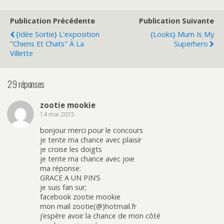
g
g
e
e
e
e
z
z
r
r
p
p
s
s
o
o
Publication Précédente
Publication Suivante
u
u
u
u
r
r
r
r
{Idée Sortie} L'exposition
{Looks} Mum Is My
T
F
p
e
w
a
a
n
"Chiens Et Chats" À La
Superhero
i
c
r
v
Villette
t
e
t
o
t
b
a
y
e
o
g
e
r
o
e
r
(
k
r
p
29 réponses
o
(
s
a
u
o
u
r
v
u
r
e
r
v
P
-
zootie mookie
e
r
i
m
14 mai 2015
d
e
n
a
a
d
t
i
n
a
e
l
bonjour merci pour le concours
s
n
r
à
u
s
e
u
je tente ma chance avec plaisir
n
u
s
n
je croise les doigts
e
n
t
a
n
e
(
m
je tente ma chance avec joie
o
n
o
i
ma réponse:
u
o
u
(
v
u
v
o
GRACE A UN PIN’S
e
v
r
u
l
e
e
v
je suis fan sur;
l
l
d
r
facebook zootie mookie
e
l
a
e
f
e
n
d
mon mail zootie(@)hotmail.fr
e
f
s
a
j’espère avoir la chance de mon côté
n
e
u
n
ê
n
n
s