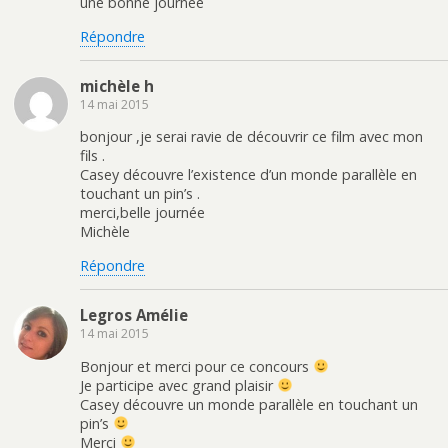
une bonne journée
t
ê
e
u
r
t
n
n
e
r
o
e
Répondre
)
e
u
n
)
v
o
e
u
l
v
michèle h
l
e
14 mai 2015
e
l
f
l
e
e
bonjour ,je serai ravie de découvrir ce film avec mon
n
f
ê
e
fils .
t
n
Casey découvre l’existence d’un monde parallèle en
r
ê
e
t
touchant un pin’s .
)
r
merci,belle journée
e
)
Michèle
Répondre
Legros Amélie
14 mai 2015
Bonjour et merci pour ce concours
Je participe avec grand plaisir
Casey découvre un monde parallèle en touchant un
pin’s
Merci