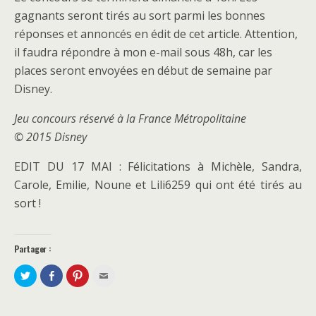
gagnants seront tirés au sort parmi les bonnes
réponses et annoncés en édit de cet article. Attention,
il faudra répondre à mon e-mail sous 48h, car les
places seront envoyées en début de semaine par
Disney.
Jeu concours réservé à la France Métropolitaine
© 2015 Disney
EDIT DU 17 MAI : Félicitations à Michèle, Sandra,
Carole, Emilie, Noune et Lili6259 qui ont été tirés au
sort !
Partager :
P
P
C
C
a
a
l
l
r
r
i
i
t
t
q
q
a
a
u
u