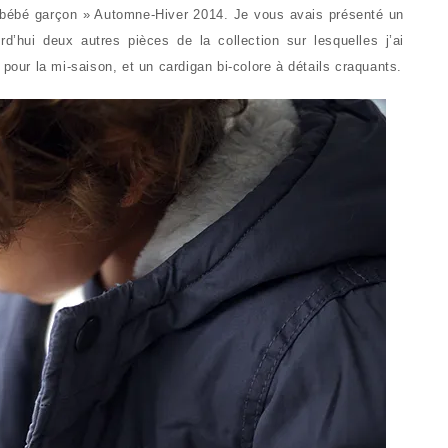
« bébé garçon » Automne-Hiver 2014. Je vous avais présenté un
d’hui deux autres pièces de la collection sur lesquelles j’ai
 pour la mi-saison, et un cardigan bi-colore à détails craquants.