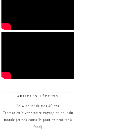
ARTICLES RÉCENTS
La wishlist de mes 40 ans
Tromsø en hiver : notre voyage au bout du
monde (et nos conseils pour en profiter à
fond)