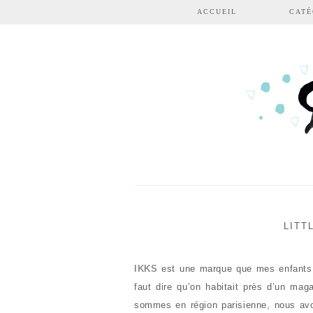
Aller au contenu principal
ACCUEIL
CATÉ
LITT
IKKS
est une marque que mes enfants po
faut dire qu’on habitait près d’un ma
sommes en région parisienne, nous av