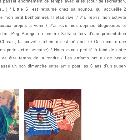
e passer énormément de temps avec elles (cour de récréation,
ole…) / Little S. est retourné chez sa nounou, qui accueille 2
 mon petit bonhomme). Il était ravi. / J’ai repris mon activité
 beaux projets à venir / J’ai revu mes copines blogueuses et
idoo, Peg Perego ou encore Kidsme lors d’une présentation
Choses, la nouvelle collection est très belle / On a passé une
 en parle cette semaine) / Nous avons profité à fond de notre
il va être temps de la rendre / Les enfants ont eu de beaux
 passé un bon dimanche
entre amis
pour les 6 ans d’un super-