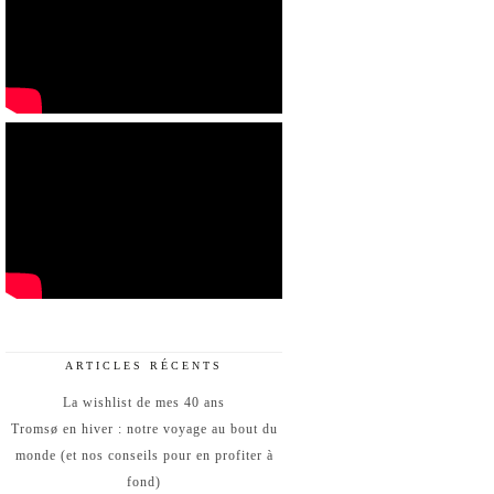
ARTICLES RÉCENTS
La wishlist de mes 40 ans
Tromsø en hiver : notre voyage au bout du
monde (et nos conseils pour en profiter à
fond)