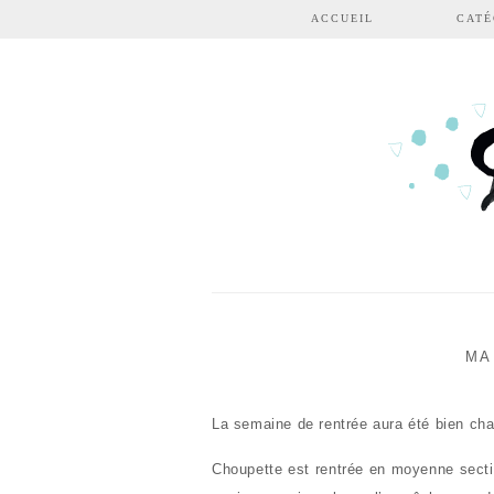
Aller au contenu principal
ACCUEIL
CATÉ
MA
La semaine de rentrée aura été bien cha
Choupette est rentrée en moyenne sect