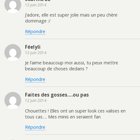
r
t
n
n
12 juin 2014
e
r
o
e
)
e
u
n
)
v
o
J’adore, elle est super jolie mais un peu chère
e
u
dommage :/
l
v
l
e
e
l
Répondre
f
l
e
e
n
f
ê
e
Féelyli
t
n
r
ê
12 juin 2014
e
t
)
r
e
Je l’aime beaucoup moi aussi, tu peux mettre
)
beaucoup de choses dedans ?
Répondre
Faites des gosses….ou pas
12 juin 2014
Chouettes ! Elles ont un super look ces valises en
tous cas…. Mes minis en seraient fan
Répondre