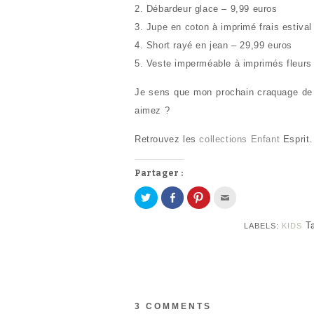
2. Débardeur glace – 9,99 euros
3. Jupe en coton à imprimé frais estival
4. Short rayé en jean – 29,99 euros
5. Veste imperméable à imprimés fleurs
Je sens que mon prochain craquage de 
aimez ?
Retrouvez les
collections Enfant
Esprit.
Partager :
P
P
C
C
a
a
l
l
r
r
i
i
t
t
q
q
T
LABELS:
KIDS
a
a
u
u
g
g
e
e
e
e
z
z
r
r
p
p
s
s
o
o
u
u
u
u
r
r
r
r
T
F
p
e
w
a
a
n
i
c
r
v
3 COMMENTS
t
e
t
o