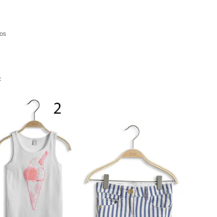
ros
 :