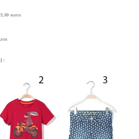
25,99 euros
euros
) :