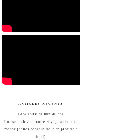
ARTICLES RÉCENTS
La wishlist de mes 40 ans
Tromsø en hiver : notre voyage au bout du
monde (et nos conseils pour en profiter à
fond)