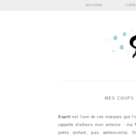
Aller au contenu principal
ACCUEIL
CATÉ
MES COUPS 
Esprit
est l’une de ces marques que l’o
rappelle d’ailleurs mon enfance : m
petite (enfant, puis adolescente).