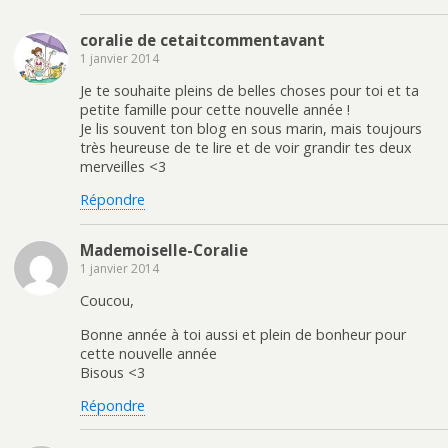
o
n
o
i
u
o
u
(
v
u
v
o
e
v
r
u
coralie de cetaitcommentavant
l
e
e
v
1 janvier 2014
l
l
d
r
e
l
a
e
f
e
n
d
Je te souhaite pleins de belles choses pour toi et ta
e
f
s
a
petite famille pour cette nouvelle année !
n
e
u
n
ê
n
n
s
Je lis souvent ton blog en sous marin, mais toujours
t
ê
e
u
r
t
n
n
très heureuse de te lire et de voir grandir tes deux
e
r
o
e
merveilles <3
)
e
u
n
)
v
o
e
u
Répondre
l
v
l
e
e
l
f
l
Mademoiselle-Coralie
e
e
n
f
1 janvier 2014
ê
e
t
n
Coucou,
r
ê
e
t
)
r
Bonne année à toi aussi et plein de bonheur pour
e
)
cette nouvelle année
Bisous <3
Répondre