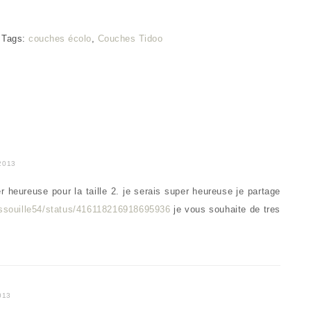
Tags:
couches écolo
,
Couches Tidoo
2013
r heureuse pour la taille 2. je serais super heureuse je partage
essouille54/status/416118216918695936
je vous souhaite de tres
013