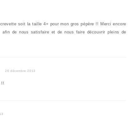
 crevette soit la taille 4+ pour mon gros pépère !! Merci encore
z afin de nous satisfaire et de nous faire découvrir pleins de
G
26 décembre 2013
 !!
13