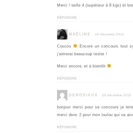
l
l
d
r
Merci ! taille 4 (supérieur à 8 kgs) et b
e
l
a
e
f
e
n
d
e
f
s
a
n
e
u
n
RÉPONDRE
ê
n
n
s
t
ê
e
u
r
t
n
n
e
r
o
e
MAËLINE
)
e
u
n
26 décembre 2013
)
v
o
e
u
l
v
Coucou
Encore un concours tout sy
l
e
e
l
j’aimerai beaucoup tester !
f
l
e
e
n
f
Merci encore, et à bientôt
ê
e
t
n
r
ê
e
t
RÉPONDRE
)
r
e
)
DEROSIAUX
26 décembre 2013
bonjour merci pour se concoure je tete
merci donc 2 pour mon loulou qui va aiv
RÉPONDRE