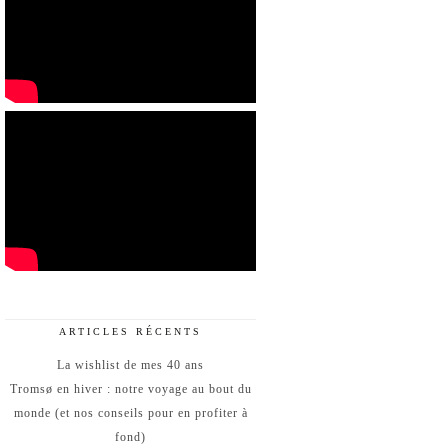
ARTICLES RÉCENTS
La wishlist de mes 40 ans
Tromsø en hiver : notre voyage au bout du
monde (et nos conseils pour en profiter à
fond)