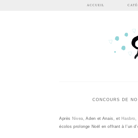
Aller au contenu principal
ACCUEIL
CATÉ
CONCOURS DE NOË
Après
Nivea
, Aden et Anais, et
Hasbro
,
écolos prolonge Noël en offrant à l’un 