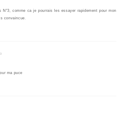
les N°3, comme ca je pourrais les essayer rapidement pour mon
uis convaincue.
13
 pour ma puce