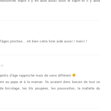
ison!les duplo il y en aura aussi sous le sapin et il y aura
’âges proches… eh bien cette liste aide aussi ! merci !
013
-petits d’âge rapproché mais de sexe différent
t au papa et à la maman. Ils avaient donc besoin de tout ce
 de bricolage, les lits poupées, les poussettes, la mallette du