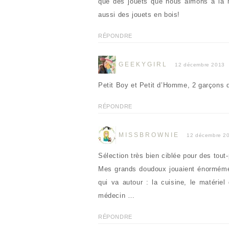
que des jouets que nous aimons à la ma
aussi des jouets en bois!
RÉPONDRE
GEEKYGIRL
12 décembre 2013
Petit Boy et Petit d’Homme, 2 garçons d
RÉPONDRE
MISSBROWNIE
12 décembre 2
Sélection très bien ciblée pour des tout
Mes grands doudoux jouaient énormémen
qui va autour : la cuisine, le matériel
médecin …
RÉPONDRE