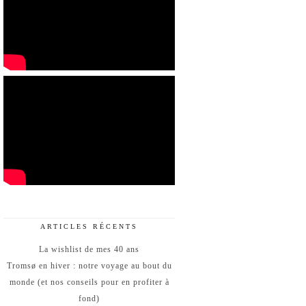
ARTICLES RÉCENTS
La wishlist de mes 40 ans
Tromsø en hiver : notre voyage au bout du
monde (et nos conseils pour en profiter à
fond)