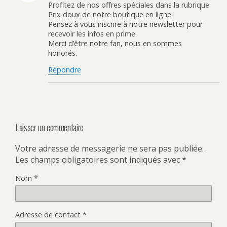
Profitez de nos offres spéciales dans la rubrique
e
l
a
e
f
e
n
d
Prix doux de notre boutique en ligne
e
f
s
a
Pensez à vous inscrire à notre newsletter pour
n
e
u
n
ê
n
n
s
recevoir les infos en prime
t
ê
e
u
r
t
n
n
Merci d’être notre fan, nous en sommes
e
r
o
e
honorés.
)
e
u
n
)
v
o
e
u
Répondre
l
v
l
e
e
l
f
l
e
e
n
f
ê
e
t
n
r
ê
Laisser un commentaire
e
t
)
r
e
)
Votre adresse de messagerie ne sera pas publiée.
Les champs obligatoires sont indiqués avec
*
Nom
*
Adresse de contact
*