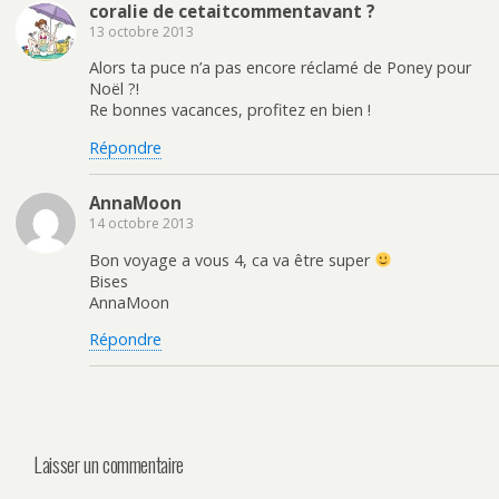
coralie de cetaitcommentavant ?
t
n
r
ê
13 octobre 2013
e
t
)
r
e
Alors ta puce n’a pas encore réclamé de Poney pour
)
Noël ?!
Re bonnes vacances, profitez en bien !
Répondre
AnnaMoon
14 octobre 2013
Bon voyage a vous 4, ca va être super
Bises
AnnaMoon
Répondre
Laisser un commentaire