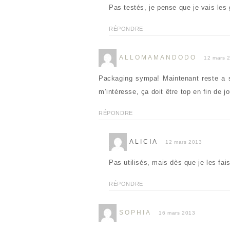
e
Pas testés, je pense que je vais les
)
RÉPONDRE
ALLOMAMANDODO
12 mars 
Packaging sympa! Maintenant reste a sa
m’intéresse, ça doit être top en fin de j
RÉPONDRE
ALICIA
12 mars 2013
Pas utilisés, mais dès que je les fais t
RÉPONDRE
SOPHIA
16 mars 2013