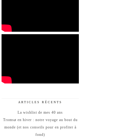
ARTICLES RÉCENTS
La wishlist de mes 40 ans
Tromsø en hiver : notre voyage au bout du
monde (et nos conseils pour en profiter à
fond)