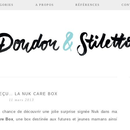
GORIES
A PROPOS
RÉFÉRENCES
CON
REÇU… LA NUK CARE BOX
11 mars 2013
 chance de découvrir une jolie surprise signée
Nuk
dans ma
re Box
, une box destinée aux futures et jeunes mamans ainsi