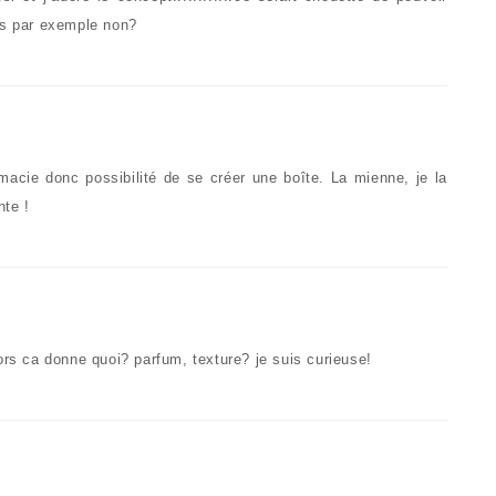
ns par exemple non?
macie donc possibilité de se créer une boîte. La mienne, je la
nte !
ors ca donne quoi? parfum, texture? je suis curieuse!