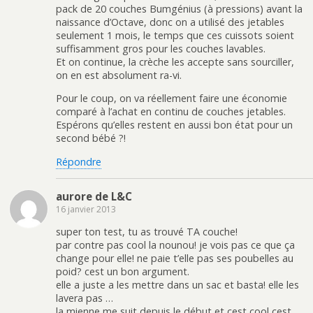
pack de 20 couches Bumgénius (à pressions) avant la
naissance d’Octave, donc on a utilisé des jetables
seulement 1 mois, le temps que ces cuissots soient
suffisamment gros pour les couches lavables.
Et on continue, la crèche les accepte sans sourciller,
on en est absolument ra-vi.
Pour le coup, on va réellement faire une économie
comparé à l’achat en continu de couches jetables.
Espérons qu’elles restent en aussi bon état pour un
second bébé ?!
Répondre
aurore de L&C
16 janvier 2013
super ton test, tu as trouvé TA couche!
par contre pas cool la nounou! je vois pas ce que ça
change pour elle! ne paie t’elle pas ses poubelles au
poid? cest un bon argument.
elle a juste a les mettre dans un sac et basta! elle les
lavera pas …
la mienne me suit depuis le début et cest cool cest