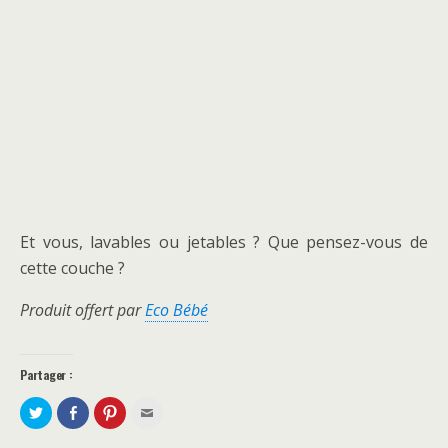
Et vous, lavables ou jetables ? Que pensez-vous de
cette couche ?
Produit offert par
Eco Bébé
Partager :
P
P
C
C
a
a
l
l
r
r
i
i
t
t
q
q