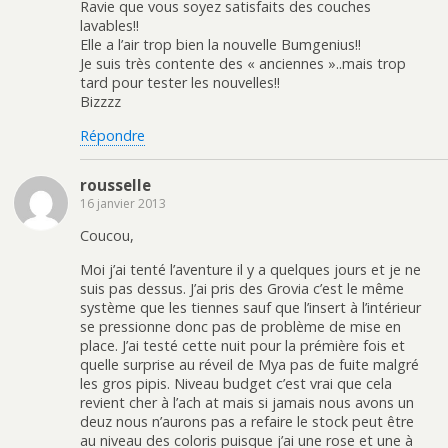
Ravie que vous soyez satisfaits des couches
n
e
u
n
ê
n
n
s
lavables!!
t
ê
e
u
r
t
n
n
Elle a l’air trop bien la nouvelle Bumgenius!!
e
r
o
e
Je suis très contente des « anciennes »..mais trop
)
e
u
n
)
v
o
tard pour tester les nouvelles!!
e
u
Bizzzz
l
v
l
e
e
l
Répondre
f
l
e
e
n
f
ê
e
rousselle
t
n
r
ê
16 janvier 2013
e
t
)
r
e
Coucou,
)
Moi j’ai tenté l’aventure il y a quelques jours et je ne
suis pas dessus. J’ai pris des Grovia c’est le même
système que les tiennes sauf que l’insert à l’intérieur
se pressionne donc pas de problème de mise en
place. J’ai testé cette nuit pour la prémière fois et
quelle surprise au réveil de Mya pas de fuite malgré
les gros pipis. Niveau budget c’est vrai que cela
revient cher à l’ach at mais si jamais nous avons un
deuz nous n’aurons pas a refaire le stock peut être
au niveau des coloris puisque j’ai une rose et une à