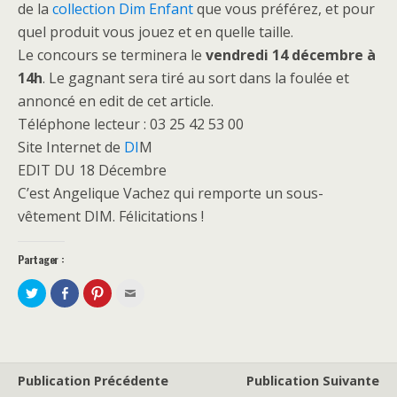
de la
collection Dim Enfant
que vous préférez, et pour
quel produit vous jouez et en quelle taille.
Le concours se terminera le
vendredi 14 décembre à
14h
. Le gagnant sera tiré au sort dans la foulée et
annoncé en edit de cet article.
Téléphone lecteur : 03 25 42 53 00
Site Internet de
DI
M
EDIT DU 18 Décembre
C’est Angelique Vachez qui remporte un sous-
vêtement DIM. Félicitations !
Partager :
P
P
C
C
a
a
l
l
r
r
i
i
t
t
q
q
a
a
u
u
g
g
e
e
e
e
z
z
r
r
p
p
s
s
o
o
Publication Précédente
Publication Suivante
u
u
u
u