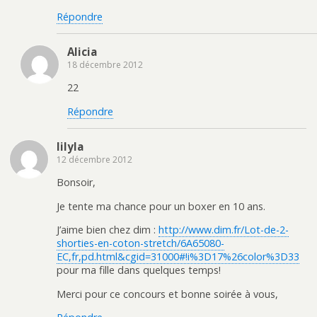
Répondre
Alicia
18 décembre 2012
22
Répondre
lilyla
12 décembre 2012
Bonsoir,
Je tente ma chance pour un boxer en 10 ans.
J’aime bien chez dim :
http://www.dim.fr/Lot-de-2-
shorties-en-coton-stretch/6A65080-
EC,fr,pd.html&cgid=31000#!i%3D17%26color%3D33
pour ma fille dans quelques temps!
Merci pour ce concours et bonne soirée à vous,