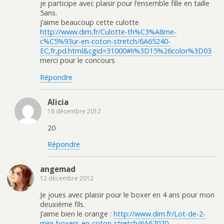
je participe avec plaisir pour l’ensemble fille en taille
5ans.
j’aime beaucoup cette culotte
http://www.dim.fr/Culotte-th%C3%A8me-
c%C5%93ur-en-coton-stretch/6A65240-
EC,fr,pd.html&cgid=31000#!i%3D15%26color%3D03
merci pour le concours
Répondre
Alicia
18 décembre 2012
20
Répondre
angemad
12 décembre 2012
Je joues avec plaisir pour le boxer en 4 ans pour mon
deuxième fils.
J’aime bien le orange :
http://www.dim.fr/Lot-de-2-
mini-boxers-en-coton-stretch/6A67070-