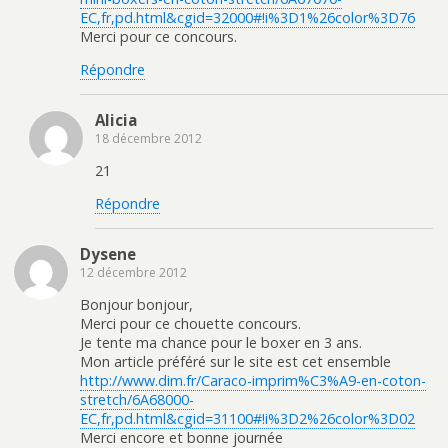
EC,fr,pd.html&cgid=32000#!i%3D1%26color%3D76
Merci pour ce concours.
Répondre
Alicia
18 décembre 2012
21
Répondre
Dysene
12 décembre 2012
Bonjour bonjour,
Merci pour ce chouette concours.
Je tente ma chance pour le boxer en 3 ans.
Mon article préféré sur le site est cet ensemble
http://www.dim.fr/Caraco-imprim%C3%A9-en-coton-
stretch/6A68000-
EC,fr,pd.html&cgid=31100#!i%3D2%26color%3D02
Merci encore et bonne journée