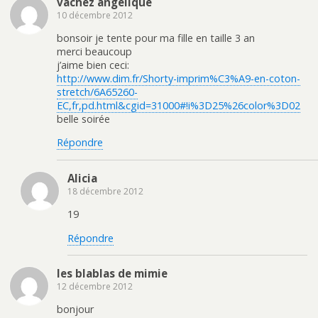
vachez angelique
10 décembre 2012
bonsoir je tente pour ma fille en taille 3 an
merci beaucoup
j’aime bien ceci:
http://www.dim.fr/Shorty-imprim%C3%A9-en-coton-
stretch/6A65260-
EC,fr,pd.html&cgid=31000#!i%3D25%26color%3D02
belle soirée
Répondre
Alicia
18 décembre 2012
19
Répondre
les blablas de mimie
12 décembre 2012
bonjour