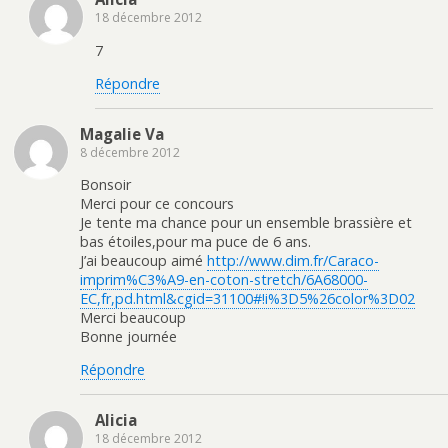
18 décembre 2012
7
Répondre
Magalie Va
8 décembre 2012
Bonsoir
Merci pour ce concours
Je tente ma chance pour un ensemble brassière et
bas étoiles,pour ma puce de 6 ans.
J’ai beaucoup aimé
http://www.dim.fr/Caraco-
imprim%C3%A9-en-coton-stretch/6A68000-
EC,fr,pd.html&cgid=31100#!i%3D5%26color%3D02
Merci beaucoup
Bonne journée
Répondre
Alicia
18 décembre 2012