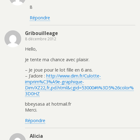
8
Répondre
Gribouilleage
8 décembre 2012
Hello,
Je tente ma chance avec plaisir.
– Je joue pour le lot fille en 6 ans.
– J’adore :
http://www.dim.fr/Culotte-
imprim%C3%A9e-graphique-
Dim/XZ22,fr,pd.html&cgid=53000#!i%3D5%26color%
3D0HZ
bbeysasa at hotmail.fr
Merci.
Répondre
Alicia