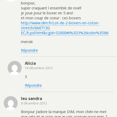
bonjour,
super craquant l ensemble de noel!
je joue pour le boxer en 5 ans!
et mon coup de coeur : ces boxers
http://www.dim.fr/Lot-de-2-boxers-en-coton-
stretch/6A67130-
EC,fr,pd.html&cgid=32000#!i%3D3%26color%3D86
merciiii
Répondre
Alicia
18 décembre 2012
3
Répondre
leu sandra
8 décembre 2012
Bonjour j’adore la marque DIM, mon chéri ne met
que cela et je crois que je vais craquer pour mes 2