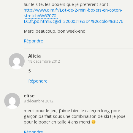
Sur le site, les boxers que je préférent sont :
http://www.dim.fr/Lot-de-2-mini-boxers-en-coton-
stretch/6A67070-
EC,fr,pd.html&cgid=32000#!i%3D1%26color%3D76
Merci beaucoup, bon week-end !
Répondre
Alicia
18 décembre 2012
5
Répondre
elise
8 décembre 2012
merci pour le jeu, j’aime bien le caleçon long pour
garçon parfait sous une combinaison de ski ! je joue
pour le boxer en taille 4 ans merci
Répondre