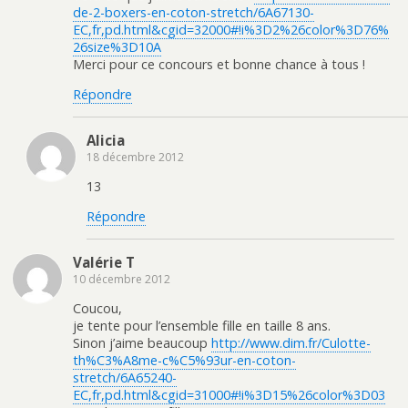
de-2-boxers-en-coton-stretch/6A67130-
EC,fr,pd.html&cgid=32000#!i%3D2%26color%3D76%
26size%3D10A
Merci pour ce concours et bonne chance à tous !
Répondre
Alicia
18 décembre 2012
13
Répondre
Valérie T
10 décembre 2012
Coucou,
je tente pour l’ensemble fille en taille 8 ans.
Sinon j’aime beaucoup
http://www.dim.fr/Culotte-
th%C3%A8me-c%C5%93ur-en-coton-
stretch/6A65240-
EC,fr,pd.html&cgid=31000#!i%3D15%26color%3D03