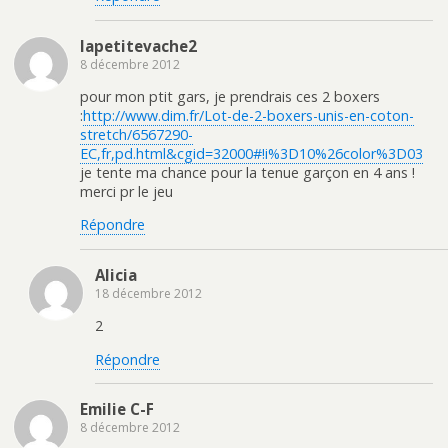
e
u
l
v
l
e
lapetitevache2
e
l
f
l
8 décembre 2012
e
e
n
f
ê
e
pour mon ptit gars, je prendrais ces 2 boxers
t
n
:
http://www.dim.fr/Lot-de-2-boxers-unis-en-coton-
r
ê
e
t
stretch/6567290-
)
r
e
EC,fr,pd.html&cgid=32000#!i%3D10%26color%3D03
)
je tente ma chance pour la tenue garçon en 4 ans !
merci pr le jeu
Répondre
Alicia
18 décembre 2012
2
Répondre
Emilie C-F
8 décembre 2012