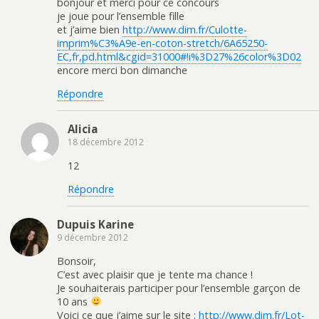
bonjour et merci pour ce concours
je joue pour l’ensemble fille
et j’aime bien
http://www.dim.fr/Culotte-
imprim%C3%A9e-en-coton-stretch/6A65250-
EC,fr,pd.html&cgid=31000#!i%3D27%26color%3D02
encore merci bon dimanche
Répondre
Alicia
18 décembre 2012
12
Répondre
Dupuis Karine
9 décembre 2012
Bonsoir,
C’est avec plaisir que je tente ma chance !
Je souhaiterais participer pour l’ensemble garçon de
10 ans
Voici ce que j’aime sur le site :
http://www.dim.fr/Lot-