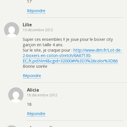
17
Répondre
Lilie
10 décembre 2012
Super ces ensembles !! Je joue pour le boxer city
garçon en taille 4 ans.
Sur le site, je craque pour :
http://www.dim.fr/Lot-de-
2-boxers-en-coton-stretch/6A67130-
EC,fr,pd.html&cgid=32000#!i%3D3%26color%3D86
Bonne soirée
Répondre
Alicia
18 décembre 2012
18
Répondre