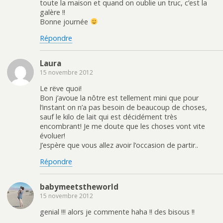
toute la maison et quand on oublie un truc, c’est la
e
n
t
a
n
e
(
m
galère !!
o
n
o
i
Bonne journée
u
o
u
(
v
u
v
o
e
v
r
u
Répondre
l
e
e
v
l
l
d
r
e
l
a
e
f
e
n
d
Laura
e
f
s
a
n
e
u
n
15 novembre 2012
ê
n
n
s
t
ê
e
u
r
t
n
n
Le rëve quoi!
e
r
o
e
Bon j’avoue la nôtre est tellement mini que pour
)
e
u
n
)
v
o
l’instant on n’a pas besoin de beaucoup de choses,
e
u
sauf le kilo de lait qui est décidément très
l
v
l
e
encombrant! Je me doute que les choses vont vite
e
l
f
l
évoluer!
e
e
J’espère que vous allez avoir l’occasion de partir..
n
f
ê
e
t
n
Répondre
r
ê
e
t
)
r
e
babymeetstheworld
)
15 novembre 2012
genial !!! alors je commente haha !! des bisous !!