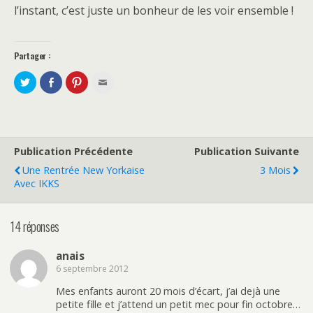
l’instant, c’est juste un bonheur de les voir ensemble !
Partager :
P
P
C
C
a
a
l
l
r
r
i
i
t
t
q
q
a
a
u
u
g
g
e
e
e
e
z
z
r
r
p
p
s
s
o
o
Publication Précédente
Publication Suivante
u
u
u
u
r
r
r
r
Une Rentrée New Yorkaise
3 Mois
T
F
p
e
w
a
a
n
Avec IKKS
i
c
r
v
t
e
t
o
t
b
a
y
e
o
g
e
14 réponses
r
o
e
r
(
k
r
p
o
(
s
a
u
o
u
r
anais
v
u
r
e
r
v
P
-
6 septembre 2012
e
r
i
m
d
e
n
a
a
d
t
i
Mes enfants auront 20 mois d’écart, j’ai dejà une
n
a
e
l
petite fille et j’attend un petit mec pour fin octobre…
s
n
r
à