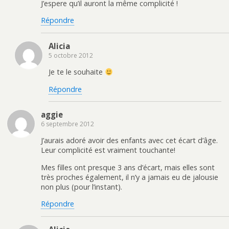
u
s
e
u
J’espere qu’il auront la même complicité !
n
u
s
n
e
n
t
a
Répondre
n
e
(
m
o
n
o
i
u
o
u
(
v
u
v
o
e
v
r
u
Alicia
l
e
e
v
5 octobre 2012
l
l
d
r
e
l
a
e
f
e
n
d
Je te le souhaite
e
f
s
a
n
e
u
n
ê
n
n
s
Répondre
t
ê
e
u
r
t
n
n
e
r
o
e
)
e
u
n
aggie
)
v
o
6 septembre 2012
e
u
l
v
l
e
J’aurais adoré avoir des enfants avec cet écart d’âge.
e
l
f
l
Leur complicité est vraiment touchante!
e
e
n
f
Mes filles ont presque 3 ans d’écart, mais elles sont
ê
e
t
n
très proches également, il n’y a jamais eu de jalousie
r
ê
e
t
non plus (pour l’instant).
)
r
e
Répondre
)