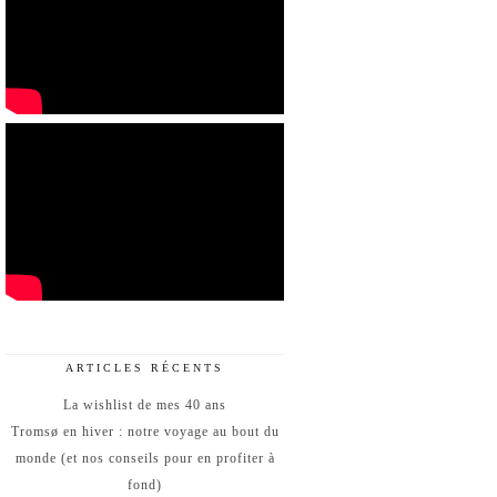
ARTICLES RÉCENTS
La wishlist de mes 40 ans
Tromsø en hiver : notre voyage au bout du
monde (et nos conseils pour en profiter à
fond)