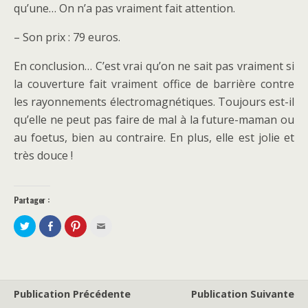
qu’une… On n’a pas vraiment fait attention.
– Son prix : 79 euros.
En conclusion… C’est vrai qu’on ne sait pas vraiment si
la couverture fait vraiment office de barrière contre
les rayonnements électromagnétiques. Toujours est-il
qu’elle ne peut pas faire de mal à la future-maman ou
au foetus, bien au contraire. En plus, elle est jolie et
très douce !
Partager :
P
P
C
C
a
a
l
l
r
r
i
i
t
t
q
q
a
a
u
u
g
g
e
e
e
e
z
z
r
r
p
p
s
s
o
o
Publication Précédente
Publication Suivante
u
u
u
u
r
r
r
r