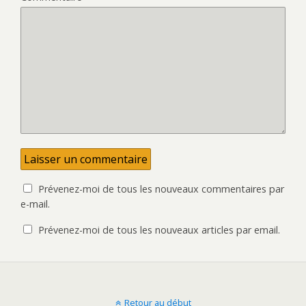
e
u
l
v
l
e
e
l
f
l
e
e
n
f
ê
e
t
n
r
ê
e
t
)
r
e
)
Prévenez-moi de tous les nouveaux commentaires par
e-mail.
Prévenez-moi de tous les nouveaux articles par email.
Retour au début