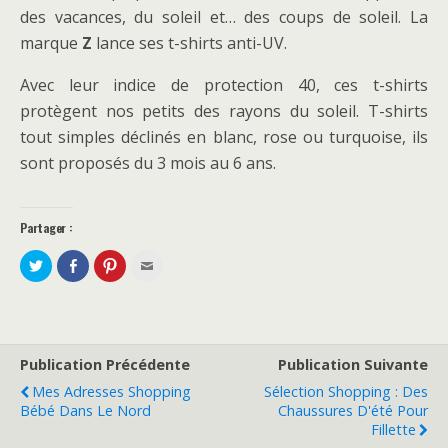
des vacances, du soleil et… des coups de soleil. La
marque
Z
lance ses t-shirts anti-UV.
Avec leur indice de protection 40, ces t-shirts
protègent nos petits des rayons du soleil. T-shirts
tout simples déclinés en blanc, rose ou turquoise, ils
sont proposés du 3 mois au 6 ans.
Partager :
P
P
C
C
a
a
l
l
r
r
i
i
t
t
q
q
a
a
u
u
g
g
e
e
e
e
z
z
r
r
p
p
s
s
o
o
Publication Précédente
Publication Suivante
u
u
u
u
r
r
r
r
Mes Adresses Shopping
Sélection Shopping : Des
T
F
p
e
w
a
a
n
Bébé Dans Le Nord
Chaussures D'été Pour
i
c
r
v
Fillette
t
e
t
o
t
b
a
y