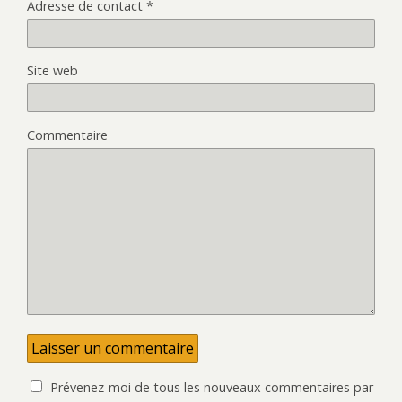
e
e
Adresse de contact
*
n
f
ê
e
t
n
r
ê
e
t
)
r
Site web
e
)
Commentaire
Prévenez-moi de tous les nouveaux commentaires par