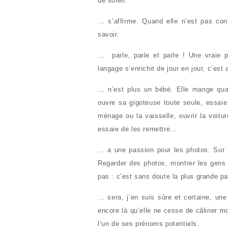
de soleil.
… s’affirme. Quand elle n’est pas conte
savoir.
… parle, parle et parle ! Une vraie p
langage s’enrichit de jour en jour, c’est 
… n’est plus un bébé. Elle mange quas
ouvre sa gigoteuse toute seule, essaie 
ménage ou la vaisselle, ouvrir la voit
essaie de les remettre…
… a une passion pour les photos. Sur l
Regarder des photos, montrer les gens 
pas : c’est sans doute la plus grande pa
… sera, j’en suis sûre et certaine, une
encore là qu’elle ne cesse de câliner m
l’un de ses prénoms potentiels.