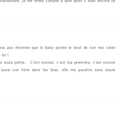
 Maintenant, je me rends compte à quel point il était encore un
i pas étonnée que le baby pointe le bout de son nez cette
toi !
et toute petite… C’est normal, c’est ma première, c’est encore
’aurai son frère dans les bras, elle me paraîtra sans doute