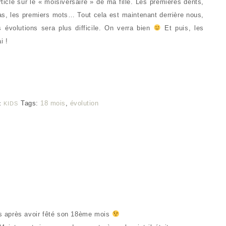
rticle sur le « moisiversaire » de ma fille. Les premières dents,
as, les premiers mots… Tout cela est maintenant derrière nous,
 évolutions sera plus difficile. On verra bien
Et puis, les
i !
Tags:
18 mois
,
évolution
:
KIDS
urs après avoir fêté son 18ème mois