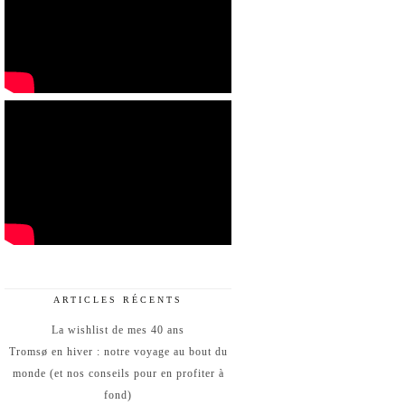
ARTICLES RÉCENTS
La wishlist de mes 40 ans
Tromsø en hiver : notre voyage au bout du
monde (et nos conseils pour en profiter à
fond)