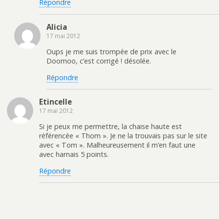
Répondre
e
n
t
a
n
e
(
m
o
n
o
i
u
o
u
(
Alicia
v
u
v
o
e
v
r
u
17 mai 2012
l
e
e
v
l
l
d
r
Oups je me suis trompée de prix avec le
e
l
a
e
f
e
n
d
Doomoo, c’est corrigé ! désolée.
e
f
s
a
n
e
u
n
ê
n
n
s
Répondre
t
ê
e
u
r
t
n
n
e
r
o
e
)
e
u
n
Etincelle
)
v
o
17 mai 2012
e
u
l
v
l
e
Si je peux me permettre, la chaise haute est
e
l
f
l
référencée « Thom ». Je ne la trouvais pas sur le site
e
e
avec « Tom ». Malheureusement il m’en faut une
n
f
ê
e
avec harnais 5 points.
t
n
r
ê
e
t
Répondre
)
r
e
)