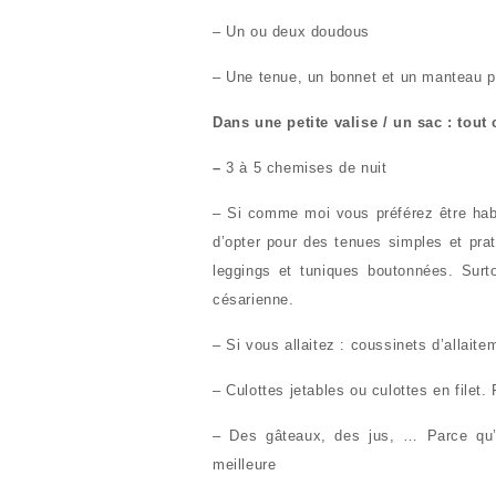
– Un ou deux doudous
– Une tenue, un bonnet et un manteau po
Dans une petite valise / un sac : tout
–
3 à 5 chemises de nuit
– Si comme moi vous préférez être habil
d’opter pour des tenues simples et prat
leggings et tuniques boutonnées. Sur
césarienne.
– Si vous allaitez : coussinets d’allait
– Culottes jetables ou culottes en filet.
– Des gâteaux, des jus, … Parce qu’il
meilleure