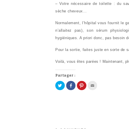
– Votre nécessaire de toilette : du s
sèche cheveux…
Normalement, l’hôpital vous fournit le 
n’allaitez pas), son sérum physiolo
hygiéniques. A priori donc, pas besoin 
Pour la sortie, faites juste en sorte de 
Voilà, vous êtes parées ! Maintenant, p
Partager :
P
P
C
C
a
a
l
l
r
r
i
i
t
t
q
q
a
a
u
u
g
g
e
e
e
e
z
z
r
r
p
p
s
s
o
o
u
u
u
u
r
r
r
r
T
F
p
e
w
a
a
n