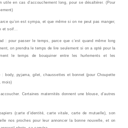
n utile en cas d’accouchement long, pour se désaltérer. (Pour
hement)
 parce qu’on est sympa, et que même si on ne peut pas manger,
m et soif…
ad : pour passer le temps, parce que c’est quand même long
ment, on prendra le temps de lire seulement si on a opté pour la
aiment le temps de bouquiner entre les hurlements et les
: body, pyjama, gilet, chaussettes et bonnet (pour Choupette
1 mois)
r accoucher. Certaines maternités donnent une blouse, d’autres
piers (carte d’identité, carte vitale, carte de mutuelle), son
elle nos proches pour leur annoncer la bonne nouvelle, et on
n appareil photo, sa caméra…