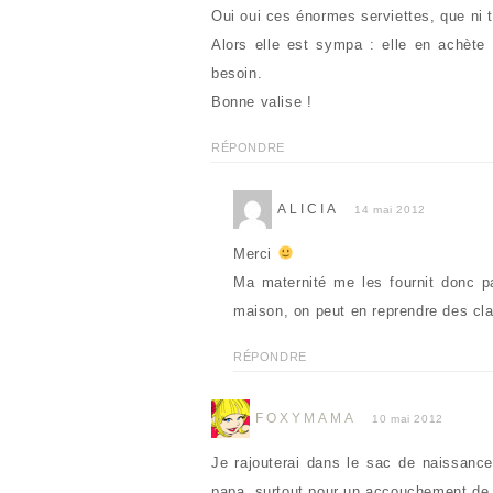
e
l
Oui oui ces énormes serviettes, que ni
f
l
e
e
Alors elle est sympa : elle en achète
n
f
ê
e
besoin.
t
n
r
ê
Bonne valise !
e
t
)
r
e
)
RÉPONDRE
ALICIA
14 mai 2012
Merci
Ma maternité me les fournit donc pa
maison, on peut en reprendre des cl
RÉPONDRE
FOXYMAMA
10 mai 2012
Je rajouterai dans le sac de naissanc
papa, surtout pour un accouchement de 