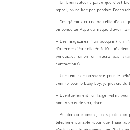
– Un brumisateur : parce que c’est bie
rappel, on ne boit pas pendant l’accouc
– Des gâteaux et une bouteille d’eau :
on pense au Papa qui risque d’avoir fai
– Des magazines / un bouquin / un iP
d’attendre d’être dilatée à 10… (évidem
péridurale, sinon on n’aura pas vr
contractions)
– Une tenue de naissance pour le bébé 
comme pour le baby boy, je prévois du 
– Éventuellement, un large t-shirt pou
non. A vous de voir, donc.
– Au dernier moment, on rajoute ses pa
téléphone portable (pour que Papa app
n’oublie pas le chargeur), son iPad, so