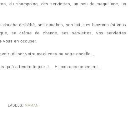
avon, du shampoing, des serviettes, un peu de maquillage, un
gel douche de bébé, ses couches, son lait, ses biberons (si vous
gique, sa crème de change, ses serviettes, vos serviettes
de vous en occuper.
savoir utiliser votre maxi-cosy ou votre nacelle…
lus qu’à attendre le jour J… Et bon accouchement !
LABELS:
MAMAN