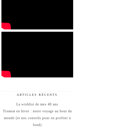
ARTICLES RÉCENTS
La wishlist de mes 40 ans
Tromsø en hiver : notre voyage au bout du
monde (et nos conseils pour en profiter à
fond)