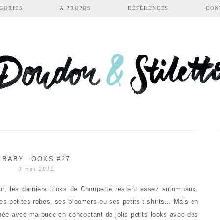
GORIES
A PROPOS
RÉFÉRENCES
CON
BABY LOOKS #27
3 mai 2012
our, les derniers looks de Choupette restent assez automnaux.
 ses petites robes, ses bloomers ou ses petits t-shirts… Mais en
upée avec ma puce en concoctant de jolis petits looks avec des