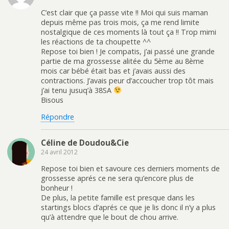
l
v
l
e
C’est clair que ça passe vite !! Moi qui suis maman
e
l
f
l
depuis même pas trois mois, ça me rend limite
e
e
nostalgique de ces moments là tout ça !! Trop mimi
n
f
ê
e
les réactions de ta choupette ^^
t
n
Repose toi bien ! Je compatis, j’ai passé une grande
r
ê
e
t
partie de ma grossesse alitée du 5ème au 8ème
)
r
e
mois car bébé était bas et j’avais aussi des
)
contractions. J’avais peur d’accoucher trop tôt mais
j’ai tenu jusuq’à 38SA
Bisous
Répondre
Céline de Doudou&Cie
24 avril 2012
Repose toi bien et savoure ces derniers moments de
grossesse aprés ce ne sera qu’encore plus de
bonheur !
De plus, la petite famille est presque dans les
startings blocs d’aprés ce que je lis donc il n’y a plus
qu’à attendre que le bout de chou arrive.