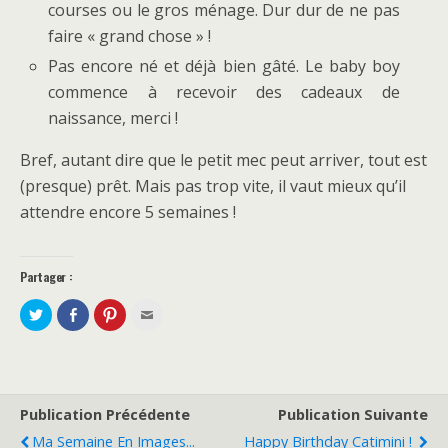
courses ou le gros ménage. Dur dur de ne pas
faire « grand chose » !
Pas encore né et déjà bien gâté. Le baby boy
commence à recevoir des cadeaux de
naissance, merci !
Bref, autant dire que le petit mec peut arriver, tout est
(presque) prêt. Mais pas trop vite, il vaut mieux qu’il
attendre encore 5 semaines !
Partager :
P
P
C
C
a
a
l
l
r
r
i
i
t
t
q
q
a
a
u
u
g
g
e
e
e
e
z
z
r
r
p
p
s
s
o
o
Publication Précédente
Publication Suivante
u
u
u
u
r
r
r
r
Ma Semaine En Images...
Happy Birthday Catimini !
T
F
p
e