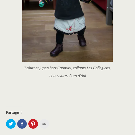
T-shirt et jupe/short Catimini, collants Les Collégiens,
chaussures Pom d'Api
Partager :
P
P
C
C
a
a
l
l
r
r
i
i
t
t
q
q