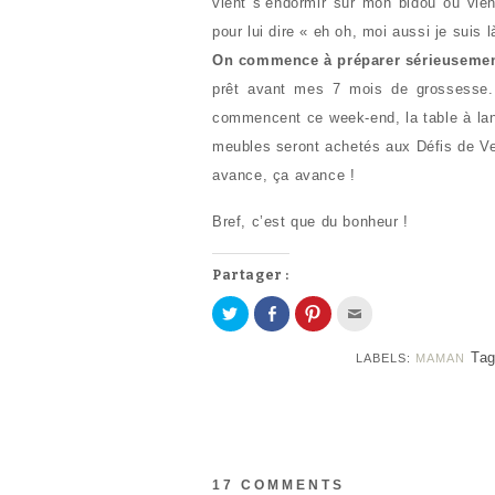
vient s’endormir sur mon bidou ou vie
pour lui dire « eh oh, moi aussi je suis 
On commence à préparer sérieusement
prêt avant mes 7 mois de grossesse
commencent ce week-end, la table à lang
meubles seront achetés aux Défis de Ve
avance, ça avance !
Bref, c’est que du bonheur !
Partager :
P
P
C
C
a
a
l
l
r
r
i
i
t
t
q
q
Ta
LABELS:
MAMAN
a
a
u
u
g
g
e
e
e
e
z
z
r
r
p
p
s
s
o
o
u
u
u
u
r
r
r
r
T
F
p
e
w
a
a
n
i
c
r
v
17 COMMENTS