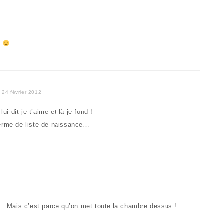
t
24 février 2012
ui dit je t’aime et là je fond !
terme de liste de naissance…
e… Mais c’est parce qu’on met toute la chambre dessus !