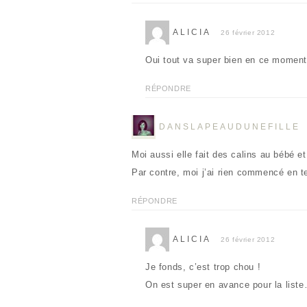
f
l
e
e
n
f
ê
e
ALICIA
26 février 2012
t
n
r
ê
e
t
Oui tout va super bien en ce momen
)
r
e
)
RÉPONDRE
DANSLAPEAUDUNEFILLE
Moi aussi elle fait des calins au bébé et l
Par contre, moi j’ai rien commencé en 
RÉPONDRE
ALICIA
26 février 2012
Je fonds, c’est trop chou !
On est super en avance pour la list