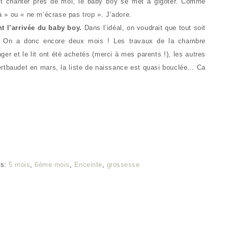
nt chanter près de moi, le baby boy se met à gigoter. Comme
là » ou « ne m’écrase pas trop ». J’adore.
 l’arrivée du baby boy.
Dans l’idéal, on voudrait que tout soit
. On a donc encore deux mois ! Les travaux de la chambre
er et le lit ont été achetés (merci à mes parents !), les autres
rtbaudet en mars, la liste de naissance est quasi bouclée… Ca
gs:
5 mois
,
6ème mois
,
Enceinte
,
grossesse