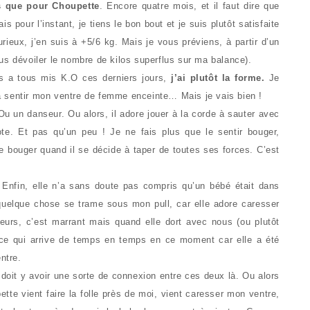
s que pour Choupette
. Encore quatre mois, et il faut dire que
 pour l’instant, je tiens le bon bout et je suis plutôt satisfaite
urieux, j’en suis à +5/6 kg. Mais je vous préviens, à partir d’un
us dévoiler le nombre de kilos superflus sur ma balance).
us a tous mis K.O ces derniers jours,
j’ai plutôt la forme.
Je
 sentir mon ventre de femme enceinte… Mais je vais bien !
Ou un danseur. Ou alors, il adore jouer à la corde à sauter avec
te. Et pas qu’un peu ! Je ne fais plus que le sentir bouger,
 bouger quand il se décide à taper de toutes ses forces. C’est
Enfin, elle n’a sans doute pas compris qu’un bébé était dans
elque chose se trame sous mon pull, car elle adore caresser
lleurs, c’est marrant mais quand elle dort avec nous (ou plutôt
 ce qui arrive de temps en temps en ce moment car elle a été
ntre.
l doit y avoir une sorte de connexion entre ces deux là. Ou alors
ette vient faire la folle près de moi, vient caresser mon ventre,