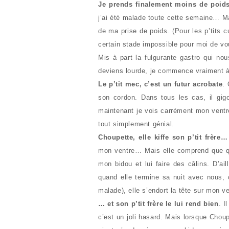
Je prends finalement moins de poid
j’ai été malade toute cette semaine… Mais
de ma prise de poids. (Pour les p’tits c
certain stade impossible pour moi de vo
Mis à part la fulgurante gastro qui no
deviens lourde, je commence vraiment à
Le p’tit mec, c’est un futur acrobate
. 
son cordon. Dans tous les cas, il gigo
maintenant je vois carrément mon ventre
tout simplement génial.
Choupette, elle kiffe son p’tit frère…
mon ventre… Mais elle comprend que qu
mon bidou et lui faire des câlins. D’ai
quand elle termine sa nuit avec nous,
malade), elle s’endort la tête sur mon ve
… et son p’tit frère le lui rend bien
. I
c’est un joli hasard. Mais lorsque Choup