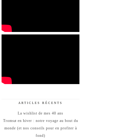
ARTICLES RÉCENTS
La wishlist de mes 40 ans
Tromsø en hiver : notre voyage au bout du
monde (et nos conseils pour en profiter à
fond)