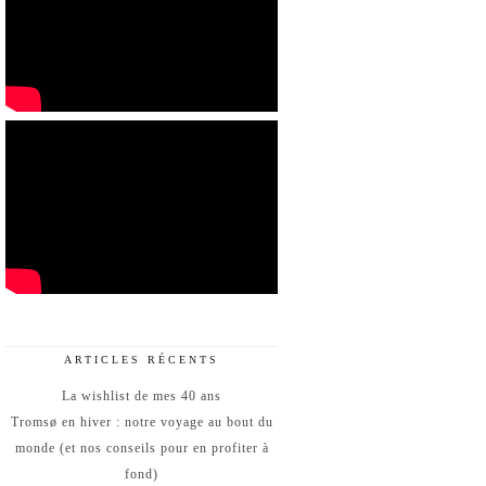
ARTICLES RÉCENTS
La wishlist de mes 40 ans
Tromsø en hiver : notre voyage au bout du
monde (et nos conseils pour en profiter à
fond)