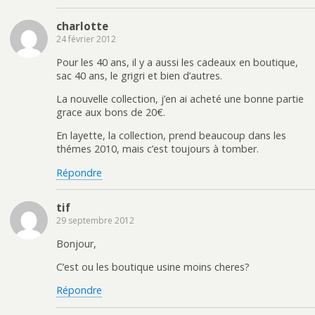
t
n
r
ê
e
t
charlotte
)
r
24 février 2012
e
)
Pour les 40 ans, il y a aussi les cadeaux en boutique,
sac 40 ans, le grigri et bien d’autres.
La nouvelle collection, j’en ai acheté une bonne partie
grace aux bons de 20€.
En layette, la collection, prend beaucoup dans les
thémes 2010, mais c’est toujours à tomber.
Répondre
tif
29 septembre 2012
Bonjour,
C’est ou les boutique usine moins cheres?
Répondre