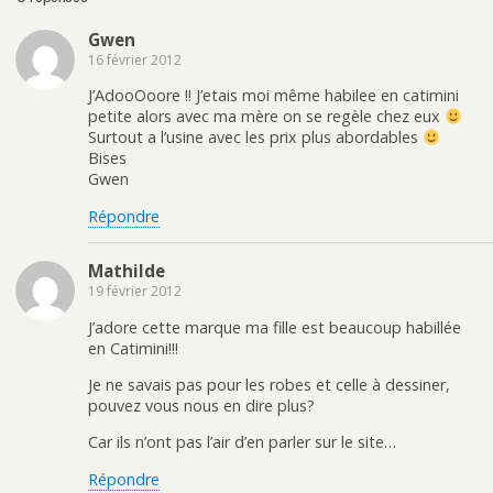
(
k
r
p
o
(
s
a
u
o
u
r
Gwen
v
u
r
e
r
v
P
-
16 février 2012
e
r
i
m
d
e
n
a
a
d
t
i
J’AdooOoore !! J’etais moi même habilee en catimini
n
a
e
l
petite alors avec ma mère on se regèle chez eux
s
n
r
à
u
s
e
u
Surtout a l’usine avec les prix plus abordables
n
u
s
n
Bises
e
n
t
a
n
e
(
m
Gwen
o
n
o
i
u
o
u
(
v
u
v
o
Répondre
e
v
r
u
l
e
e
v
l
l
d
r
e
l
a
e
Mathilde
f
e
n
d
19 février 2012
e
f
s
a
n
e
u
n
ê
n
n
s
J’adore cette marque ma fille est beaucoup habillée
t
ê
e
u
r
t
n
n
en Catimini!!!
e
r
o
e
)
e
u
n
Je ne savais pas pour les robes et celle à dessiner,
)
v
o
e
u
pouvez vous nous en dire plus?
l
v
l
e
e
l
Car ils n’ont pas l’air d’en parler sur le site…
f
l
e
e
n
f
Répondre
ê
e