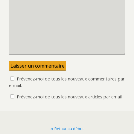
l
v
l
e
e
l
f
l
e
e
n
f
ê
e
t
n
r
ê
e
t
)
r
e
)
Prévenez-moi de tous les nouveaux commentaires par
e-mail.
Prévenez-moi de tous les nouveaux articles par email.
Retour au début