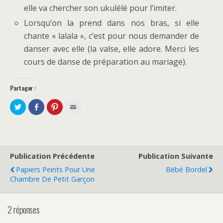
elle va chercher son ukulélé pour l’imiter.
Lorsqu’on la prend dans nos bras, si elle
chante « lalala », c’est pour nous demander de
danser avec elle (la valse, elle adore. Merci les
cours de danse de préparation au mariage).
Partager :
P
P
C
C
a
a
l
l
r
r
i
i
t
t
q
q
a
a
u
u
g
g
e
e
e
e
z
z
r
r
p
p
s
s
o
o
Publication Précédente
Publication Suivante
u
u
u
u
r
r
r
r
Papiers Peints Pour Une
Bébé Bordel
T
F
p
e
w
a
a
n
Chambre De Petit Garçon
i
c
r
v
t
e
t
o
t
b
a
y
e
o
g
e
2 réponses
r
o
e
r
(
k
r
p
o
(
s
a