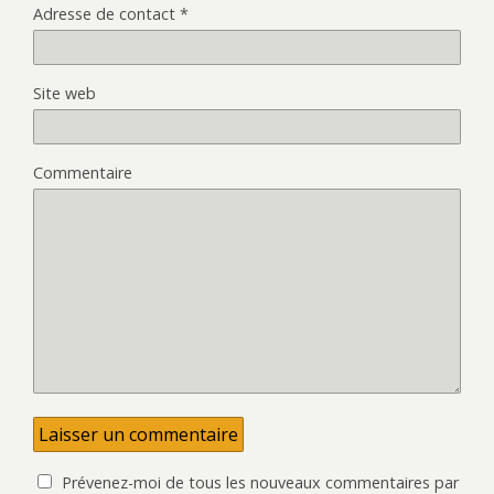
r
ê
Adresse de contact
*
e
t
)
r
e
)
Site web
Commentaire
Prévenez-moi de tous les nouveaux commentaires par