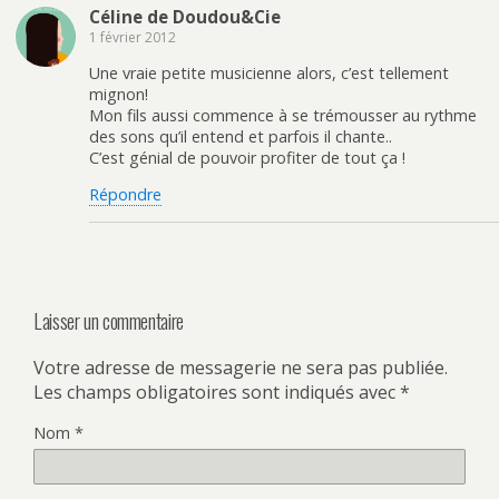
u
o
u
r
Céline de Doudou&Cie
v
u
r
e
r
v
P
-
1 février 2012
e
r
i
m
d
e
n
a
a
d
t
i
Une vraie petite musicienne alors, c’est tellement
n
a
e
l
mignon!
s
n
r
à
u
s
e
u
Mon fils aussi commence à se trémousser au rythme
n
u
s
n
des sons qu’il entend et parfois il chante..
e
n
t
a
n
e
(
m
C’est génial de pouvoir profiter de tout ça !
o
n
o
i
u
o
u
(
v
u
v
o
Répondre
e
v
r
u
l
e
e
v
l
l
d
r
e
l
a
e
f
e
n
d
e
f
s
a
n
e
u
n
ê
n
n
s
t
ê
e
u
Laisser un commentaire
r
t
n
n
e
r
o
e
)
e
u
n
Votre adresse de messagerie ne sera pas publiée.
)
v
o
e
u
Les champs obligatoires sont indiqués avec
*
l
v
l
e
e
l
Nom
*
f
l
e
e
n
f
ê
e
t
n