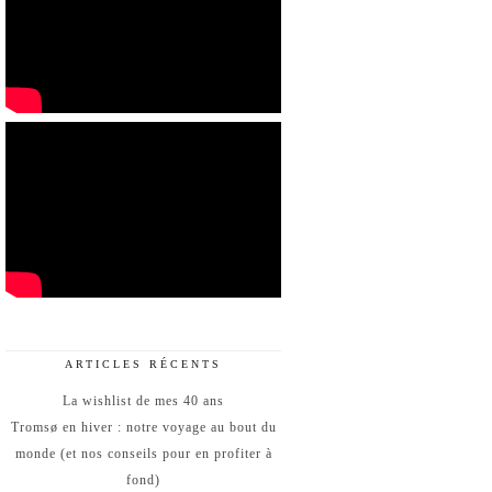
ARTICLES RÉCENTS
La wishlist de mes 40 ans
Tromsø en hiver : notre voyage au bout du
monde (et nos conseils pour en profiter à
fond)