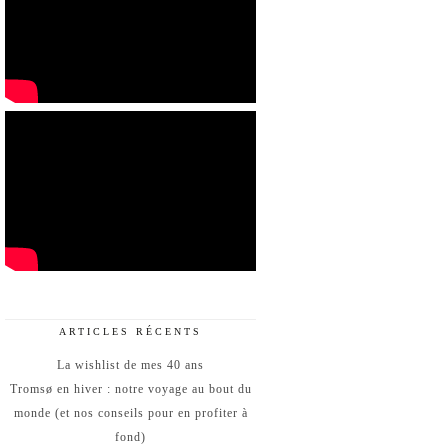
ARTICLES RÉCENTS
La wishlist de mes 40 ans
Tromsø en hiver : notre voyage au bout du
monde (et nos conseils pour en profiter à
fond)