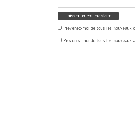
l
e
e
l
f
l
e
e
n
f
ê
e
t
n
r
ê
Prévenez-moi de tous les nouveaux c
e
t
)
r
e
Prévenez-moi de tous les nouveaux ar
)