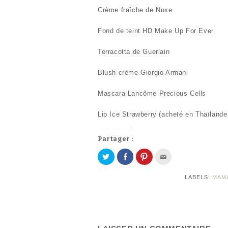
Crème fraîche de Nuxe
Fond de teint HD Make Up For Ever
Terracotta de Guerlain
Blush crème Giorgio Armani
Mascara Lancôme Precious Cells
Lip Ice Strawberry (acheté en Thaïlande
Partager :
P
P
C
C
a
a
l
l
r
r
i
i
t
t
q
q
LABELS:
MAM
a
a
u
u
g
g
e
e
e
e
z
z
r
r
p
p
s
s
o
o
u
u
u
u
r
r
r
r
T
F
p
e